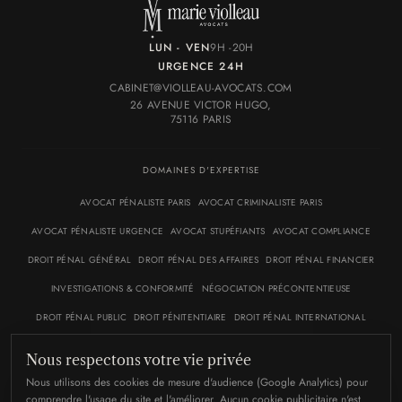
LUN - VEN
9H -20H
URGENCE 24H
CABINET@VIOLLEAU-AVOCATS.COM
26 AVENUE VICTOR HUGO,
75116 PARIS
DOMAINES D'EXPERTISE
AVOCAT PÉNALISTE PARIS
AVOCAT CRIMINALISTE PARIS
AVOCAT PÉNALISTE URGENCE
AVOCAT STUPÉFIANTS
AVOCAT COMPLIANCE
DROIT PÉNAL GÉNÉRAL
DROIT PÉNAL DES AFFAIRES
DROIT PÉNAL FINANCIER
INVESTIGATIONS & CONFORMITÉ
NÉGOCIATION PRÉCONTENTIEUSE
DROIT PÉNAL PUBLIC
DROIT PÉNITENTIAIRE
DROIT PÉNAL INTERNATIONAL
CRIMINALITÉ ORGANISÉE
DÉFENSE MÉDIATIQUE
Nous respectons votre vie privée
DROIT DE LA PRESSE & E-RÉPUTATION
DROIT PÉNAL SOCIAL
Nous utilisons des cookies de mesure d'audience (Google Analytics) pour
comprendre l'usage du site et l'améliorer. Aucun cookie publicitaire n'est