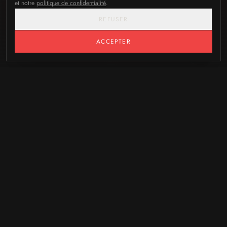
et notre
politique de confidentialité
.
REFUSER
ACCEPTER
Marie
Violleau
Cabinet
d'avocats
DÉFENSE PÉNALE ·
L'INTELLIGENCE DU COMBAT JUDICIAIRE
Marie Violleau, inscrite au barreau de Paris, a fondé un